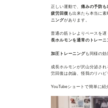
関
正しい運動で、
痛みの予防も
節・
も出来たら本当に素
疲労回復
頭
があります。
ニング
痛
が
普通の筋トレよりペースを遅
得
長ホルモンを通常のトレーニ
意
な
も同様の効
加圧トレーニング
整
体
成長ホルモンが沢山分泌され
院
労回復は勿論、怪我のリハビ
YouTubeショートで簡単