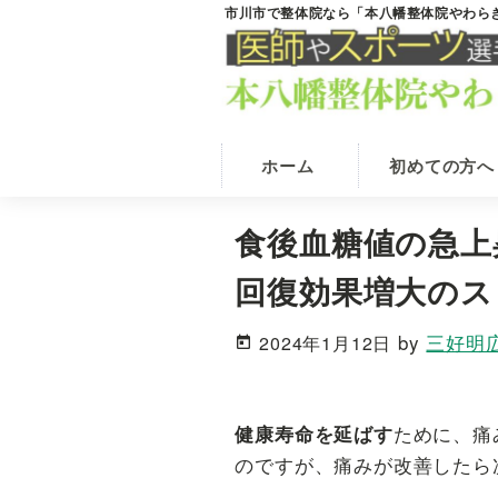
Skip
Skip
市川市で整体院なら「本八幡整体院やわら
市
本
to
to
川
八
main
primary
市
の
幡
content
sidebar
整
駅
体
か
院
ホーム
初めての方へ
な
ら
ら
徒
本
食後血糖値の急上
歩
八
幡
4
回復効果増大のス
整
分
体
で
院
by
三好明
2024年1月12日
や
腰・
わ
膝・
ら
首
ぎ
ために、痛
健康寿命を延ばす
肩・
のですが、痛みが改善したら
股